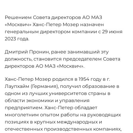
Москвич 6
Яркий динамичный седан
от 2 237 000 ₽*
КОНТАКТЫ
Решением Совета директоров АО МАЗ
Кредитные программы
Моторное масло
«Москвич» Ханс-Петер Мозер назначен
генеральным директором компании с 29 июня
СЕРВИСНЫЕ АКЦИИ
2023 года.
Спецпредложения
Москвич 3 с ручным
управлением (РУ)
Дмитрий Пронин, ранее занимавший эту
Кроссовер, создающий равные
АКСЕССУАРЫ
должность, становится председателем Совета
возможности
Калькулятор трейд-ин
директоров АО МАЗ «Москвич».
от 2 069 000 ₽*
Ханс-Петер Мозер родился в 1954 году в г.
Страховые программы
Лаупхайм (Германия), получил образование в
Москвич 8
Практичный семиместный
одном из лучших университетов страны в
кроссовер
области экономики и управления
от 3 125 000 ₽*
предприятием. Ханс-Петер обладает
многолетним опытом работы на руководящих
позициях в крупных международных и
отечественных производственных компаниях,