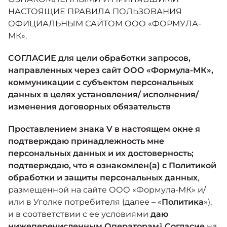
Москвич 6
НАСТОЯЩИЕ ПРАВИЛА ПОЛЬЗОВАНИЯ
Яркий динамичный седан
ОФИЦИАЛЬНЫМ САЙТОМ ООО «ФОРМУЛА-
от 2 237 000 ₽*
КОНТАКТЫ
Кредитные программы
Моторное масло
МК».
СОГЛАСИЕ для цели обработки запросов,
СЕРВИСНЫЕ АКЦИИ
Спецпредложения
направленных через сайт ООО «Формула-МК»,
Москвич 3 с ручным
коммуникации с субъектом персональных
управлением (РУ)
Кроссовер, создающий равные
данных в целях установления/ исполнения/
АКСЕССУАРЫ
возможности
Калькулятор трейд-ин
изменения договорных обязательств
от 2 069 000 ₽*
Проставлением знака V в настоящем окне я
Страховые программы
подтверждаю принадлежность мне
Москвич 8
персональных данных и их достоверность;
Практичный семиместный
подтверждаю, что я ознакомлен(а) с Политикой
кроссовер
обработки и защиты персональных данных
,
от 3 125 000 ₽*
размещенной на сайте ООО «Формула-МК» и/
или в Уголке потребителя (далее – «
Политика
»),
и в соответствии с ее условиями
даю
нижеперечисленным Операторам¹ Согласие
на