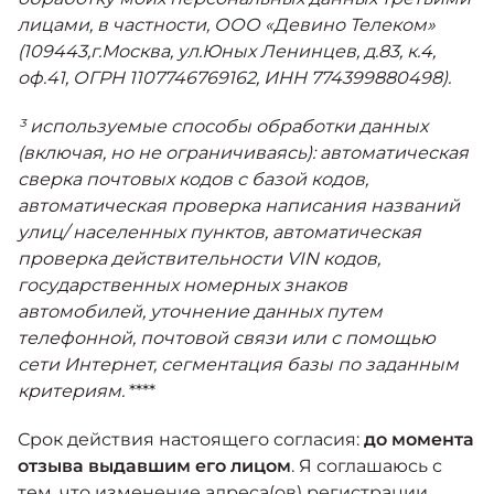
лицами, в частности, ООО «Девино Телеком»
(109443,г.Москва, ул.Юных Ленинцев, д.83, к.4,
оф.41, ОГРН 1107746769162, ИНН 774399880498).
³ используемые способы обработки данных
(включая, но не ограничиваясь): автоматическая
сверка почтовых кодов с базой кодов,
автоматическая проверка написания названий
улиц/ населенных пунктов, автоматическая
проверка действительности VIN кодов,
государственных номерных знаков
автомобилей, уточнение данных путем
телефонной, почтовой связи или с помощью
сети Интернет, сегментация базы по заданным
критериям.
****
Срок действия настоящего cогласия:
до момента
отзыва выдавшим его лицом
. Я соглашаюсь с
тем, что изменение адреса(ов) регистрации