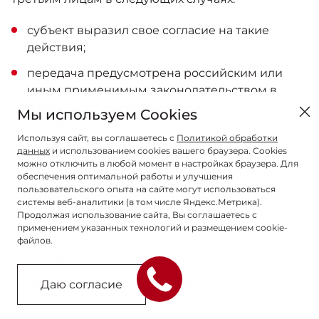
субъект выразил свое согласие на такие
действия;
передача предусмотрена российским или
иным применимым законодательством в
рамках установленной законодательством
Мы используем Cookies
процедуры.
Используя сайт, вы соглашаетесь с
Политикой обработки
3.7.2. Перечень лиц, которым передаются ПД.
данных
и использованием cookies вашего браузера. Cookies
можно отключить в любой момент в настройках браузера. Для
Третьи лица, которым передаются ПД:
обеспечения оптимальной работы и улучшения
пользовательского опыта на сайте могут использоваться
Пенсионный фонд РФ для учета (на законных
системы веб-аналитики (в том числе Яндекс.Метрика).
основаниях);
Продолжая использование сайта, Вы соглашаетесь с
применением указанных технологий и размещением cookie-
налоговые органы РФ (на законных
файлов.
основаниях);
Фонд социального страхования РФ (на
Даю согласие
законных основаниях);