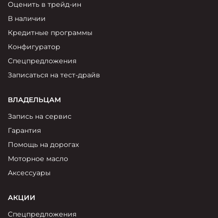
Москвич 6
Оценить в трейд-ин
Яркий динамичный седан
В наличии
от 2 237 000 ₽*
КОНТАКТЫ
Кредитные программы
Кредитные программы
Моторное масло
Конфигуратор
Спецпредложения
СЕРВИСНЫЕ АКЦИИ
Спецпредложения
Москвич 3 с ручным
Записаться на тест-драйв
управлением (РУ)
Кроссовер, создающий равные
АКСЕССУАРЫ
ВЛАДЕЛЬЦАМ
возможности
Калькулятор трейд-ин
от 2 069 000 ₽*
Запись на сервис
Гарантия
Страховые программы
Москвич 8
Помощь на дорогах
Практичный семиместный
Моторное масло
кроссовер
Аксессуары
от 3 125 000 ₽*
АКЦИИ
Спецпредложения